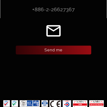
+886-2-26627367
email
Send me